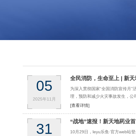
全民消防，生命至上 | 新
05
为深入贯彻国家“全国消防宣传月”
理，预防和减少火灾事故发生，公司
2025年11月
防，生命至上”的核心主题，将“
[查看详情]
“战地”速报！新天地药业首
31
10月29日，leyu乐鱼·官方w